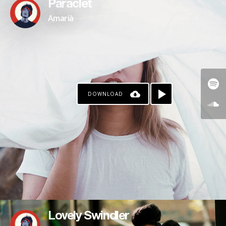
Paraclet
Amarià
DOWNLOAD
Lovely Swindler