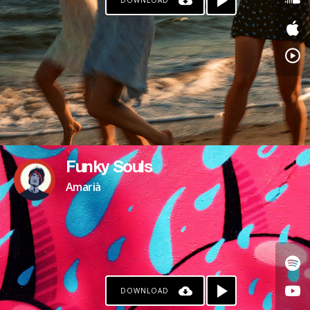
DOWNLOAD
Funky Souls
Amarià
DOWNLOAD